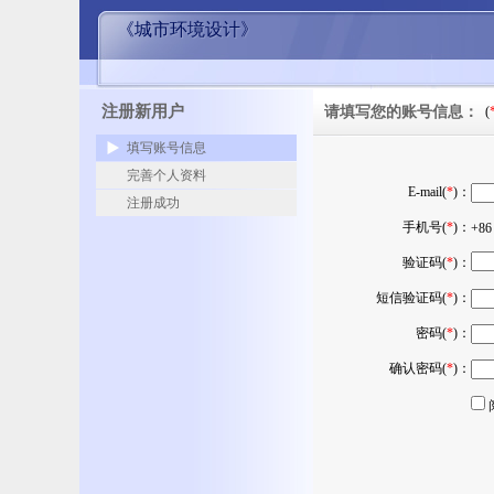
《城市环境设计》
注册新用户
请填写您的账号信息：
(
填写账号信息
完善个人资料
E-mail(
*
)：
注册成功
手机号(
*
)：
+8
验证码(
*
)：
短信验证码(
*
)：
密码(
*
)：
确认密码(
*
)：