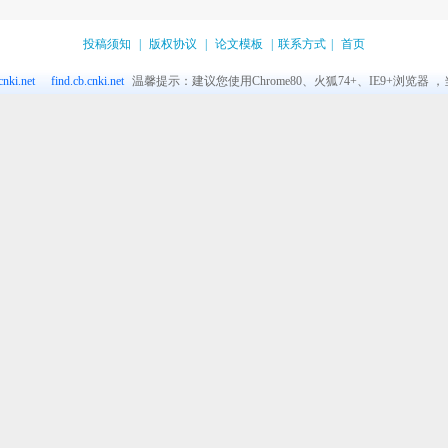
投稿须知
|
版权协议
|
论文模板
|
联系方式
|
首页
nki.net
find.cb.cnki.net
温馨提示：建议您使用Chrome80、火狐74+、IE9+浏