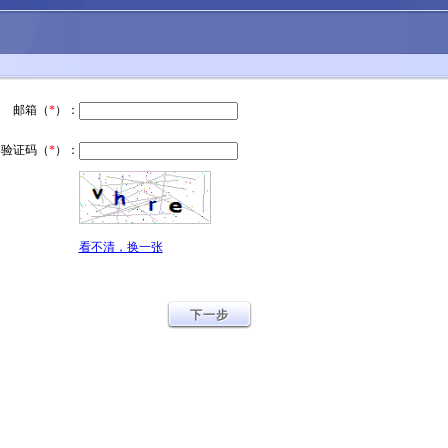
邮箱（
*
）：
验证码（
*
）：
看不清，换一张