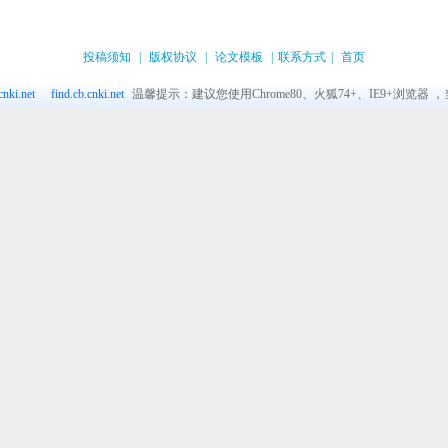
投稿须知
|
版权协议
|
论文模板
|
联系方式
|
首页
nki.net
find.cb.cnki.net
温馨提示：建议您使用Chrome80、火狐74+、IE9+浏